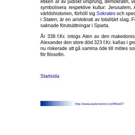
etiken är av judiskt ursprung, demokratin, v
symbolisera respektive kultur: Jerusalem,
världshistorien, förhöll sig
Sokrates
och spec
i
Staten
, är en aristokrati av totalitärt slag
saknade förutsättningar i Sparta.
År 338 f.Kr. intogs Aten av den makedonisk
Alexander den store död 323 f.Kr. kallas i g
nu riskerade att gå samma öde till mötes 
för filosofin.
Startsida
http://www.wadenstrom.net/filhist07