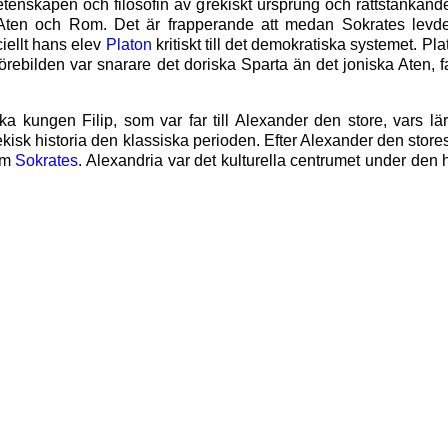
etenskapen och filosofin av grekiskt ursprung och rättstänkand
 Aten och Rom. Det är frapperande att medan Sokrates levde 
iellt hans elev
Platon
kritiskt till det demokratiska systemet. Pl
. Förebilden var snarare det doriska Sparta än det joniska Aten, 
a kungen Filip, som var far till Alexander den store, vars lä
rekisk historia den klassiska perioden. Efter Alexander den stor
som
Sokrates
. Alexandria var det kulturella centrumet under den 