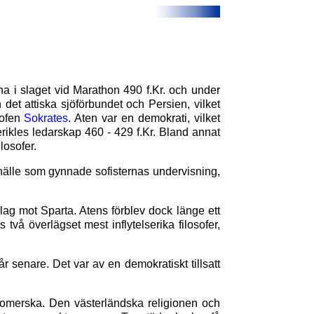
rna i slaget vid Marathon 490 f.Kr. och under
 det attiska sjöförbundet och Persien, vilket
sofen
Sokrates
. Aten var en demokrati, vilket
rikles ledarskap 460 - 429 f.Kr. Bland annat
losofer.
amhälle som gynnade sofisternas undervisning,
rlag mot Sparta. Atens förblev dock länge ett
s två överlägset mest inflytelserika filosofer,
år senare. Det var av en demokratiskt tillsatt
 romerska. Den västerländska religionen och