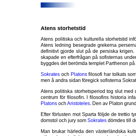
Atens storhetstid
Atens politiska och kulturella storhetstid i
Atens ledning besegrade grekerna perserna i 
definitivt gjorde slut på de persiska krigen
skapade en efterfrågan på sofisternas under
byggdes det berömda templet Parthenon på Akro
Sokrates
och
Platons
filosofi har tolkats s
men å andra sidan föregick sofisterna Sokrat
Atens politiska storhetsperiod tog slut med 
centrum för filosofin. I filosofins historia i
Platons
och
Aristoteles
. Den av Platon grun
Efter förlusten mot Sparta följde de trettio 
domstol och jury som
Sokrates
dömdes till d
Man brukar härleda den västerländska kultu