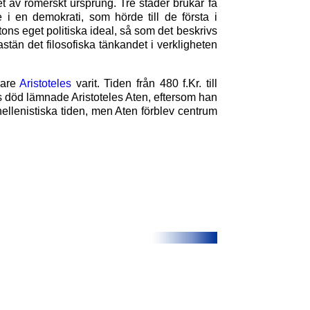
et av romerskt ursprung. Tre städer brukar få
i en demokrati, som hörde till de första i
atons eget politiska ideal, så som det beskrivs
fastän det filosofiska tänkandet i verkligheten
rare
Aristoteles
varit. Tiden från 480 f.Kr. till
es död lämnade Aristoteles Aten, eftersom han
hellenistiska tiden, men Aten förblev centrum