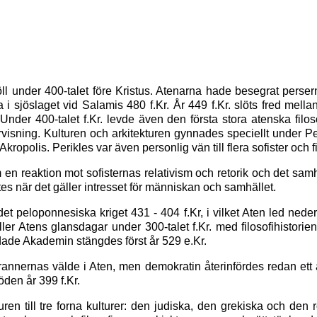
nföll under 400-talet före Kristus. Atenarna hade besegrat perse
sjöslaget vid Salamis 480 f.Kr. År 449 f.Kr. slöts fred mellan
. Under 400-talet f.Kr. levde även den första stora atenska filo
visning. Kulturen och arkitekturen gynnades speciellt under Pe
polis. Perikles var även personlig vän till flera sofister och fi
om en reaktion mot sofisternas relativism och retorik och det s
es när det gäller intresset för människan och samhället.
det peloponnesiska kriget 431 - 404 f.Kr, i vilket Aten led nede
nfaller Atens glansdagar under 300-talet f.Kr. med filosofihistorien
dade Akademin stängdes först år 529 e.Kr.
tyrannernas välde i Aten, men demokratin återinfördes redan ett 
öden år 399 f.Kr.
ren till tre forna kulturer: den judiska, den grekiska och den