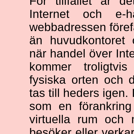
För tillfället är d
Internet och e-
webbadressen förefal
än huvudkontoret
när handel över Inter
kommer troligtvi
fysiska orten och
tas till heders igen
som en förankrin
virtuella rum och
besöker eller verkar