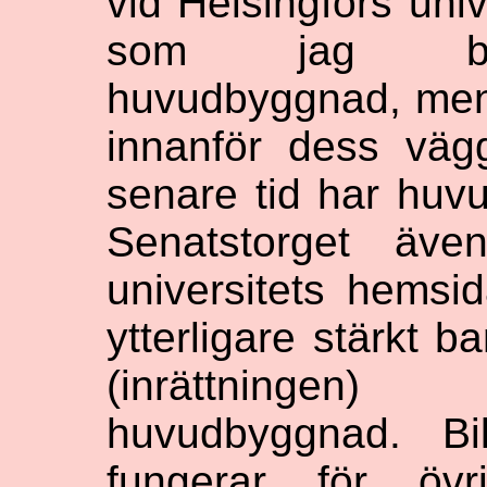
vid Helsingfors univ
som jag besö
huvudbyggnad, men 
innanför dess väg
senare tid har hu
Senatstorget äve
universitets hemsida
ytterligare stärkt b
(inrättningen
huvudbyggnad. Bi
fungerar för öv