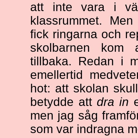
att inte vara i v
klassrummet. Men 
fick ringarna och re
skolbarnen kom al
tillbaka. Redan i 
emellertid medvet
hot: att skolan skul
betydde att
dra in
e
men jag såg framfö
som var indragna mo