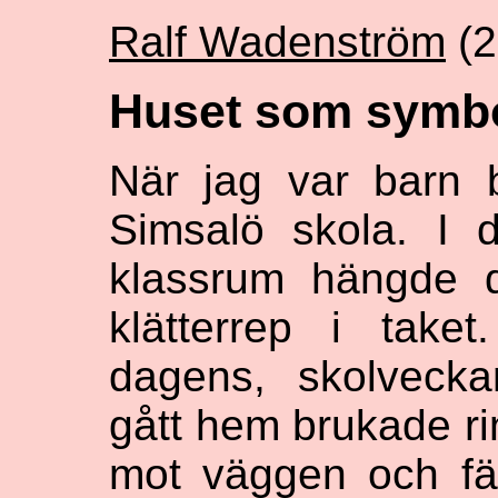
Ralf Wadenström
(2
Huset som symbo
När jag var barn 
Simsalö skola. I 
klassrum hängde d
klätterrep i take
dagens, skolvecka
gått hem brukade r
mot väggen och fäs