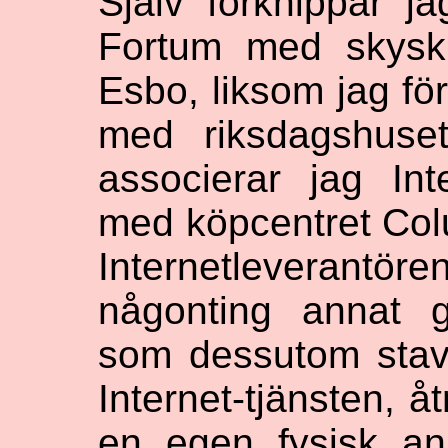
Själv förknippar j
Fortum med skysk
Esbo, liksom jag fö
med riksdagshuset
associerar jag Int
med köpcentret Colu
Internetleverantöre
någonting annat 
som dessutom stava
Internet-tjänsten, å
en egen fysisk ank