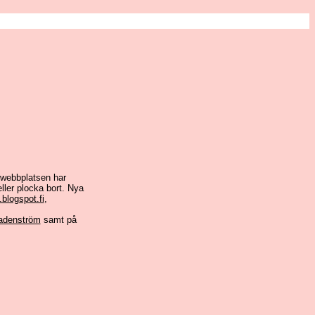
 webbplatsen har
ller plocka bort. Nya
blogspot.fi
,
adenström
samt på