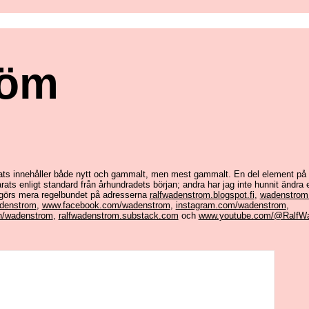
röm
ts innehåller både nytt och gammalt, men mest gammalt. En del element på
ats enligt standard från århundradets början; andra har jag inte hunnit ändra e
 görs mera regelbundet på adresserna
ralfwadenstrom.blogspot.fi
,
wadenstrom.
adenstrom
,
www.facebook.com/wadenstrom
,
instagram.com/wadenstrom
,
in/wadenstrom
,
ralfwadenstrom.substack.com
och
www.youtube.com/@RalfW