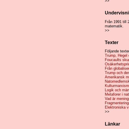
>>
Undervisn
Från 1991 till 
matematik.
>>
Texter
Följande texte
Trump, Hegel 
Foucaults sku
Osäkerhetsprin
Från globaliseri
Trump och de
Amerikansk mju
Natomedlemska
Kulturmarxism 
Logik och män
Metaforer i n
Vad är mening
Fragmentering
Elektroniska v
>>
Länkar