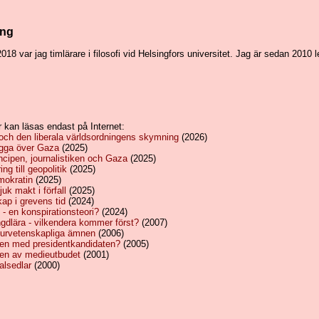
ing
2018 var jag timlärare i filosofi vid Helsingfors universitet. Jag är sedan 2010 l
r kan läsas endast på Internet:
och den liberala världsordningens skymning
(2026)
gga över Gaza
(2025)
cipen, journalistiken och Gaza
(2025)
ng till geopolitik
(2025)
mokratin
(2025)
k makt i förfall
(2025)
p i grevens tid
(2024)
- en konspirationsteori?
(2024)
gdlära - vilkendera kommer först?
(2007)
aturvetenskapliga ämnen
(2006)
en med presidentkandidaten?
(2005)
en av medieutbudet
(2001)
alsedlar
(2000)