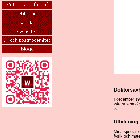
Doktorsav
I december 199
vårt postmode
>>
Utbildning
Mina specialomr
fysik och mat