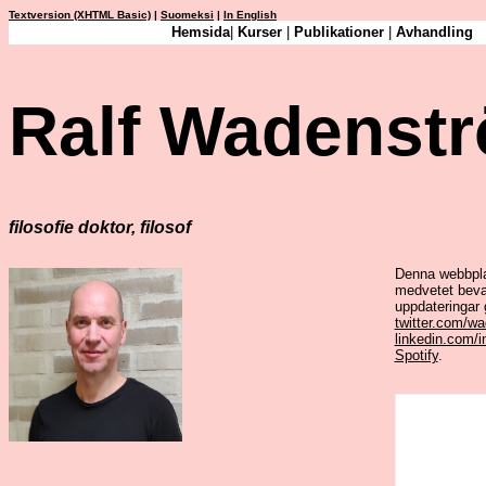
Textversion (XHTML Basic)
|
Suomeksi
|
In English
Hemsida
|
Kurser
|
Publikationer
|
Avhandling
Ralf Wadenst
filosofie doktor, filosof
Denna webbpla
medvetet bevar
uppdateringar
twitter.com/w
linkedin.com/
Spotify
.