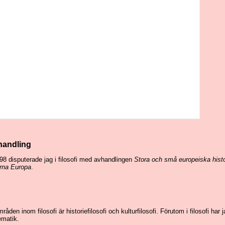
handling
8 disputerade jag i filosofi med avhandlingen
Stora och små europeiska histo
rna Europa
.
åden inom filosofi är historiefilosofi och kulturfilosofi. Förutom i filosofi har j
ematik.